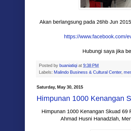
Akan berlangsung pada 26hb Jun 2015 
https://www.facebook.com/
Hubungi saya jika be
Posted by
buaniatiqi
at
9:38 PM
Labels:
Malindo Business & Cultural Center
,
mes
Saturday, May 30, 2015
Himpunan 1000 Kenangan 
Himpunan 1000 Kenangan Skuad 69 P
Ahmad Husni Hanadzlah, Ment