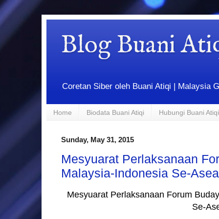
Blog Buani At
Coretan Siber oleh Buani Atiqi | Malaysi
Home
Biodata Buani Atiqi
Hubungi Buani Atiqi
Sunday, May 31, 2015
Mesyuarat Perlaksanaan F
Malaysia-Indonesia Se-Asea
Mesyuarat Perlaksanaan Forum Buday
Se-As