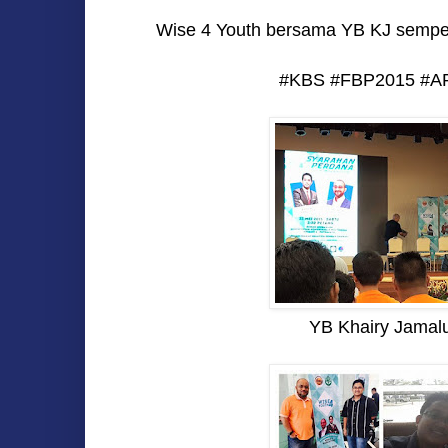
Wise 4 Youth bersama YB KJ sempena
#KBS #FBP2015 #A
YB Khairy Jamal