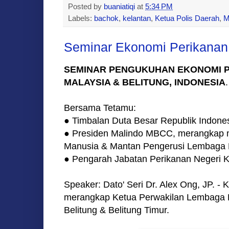
Posted by
buaniatiqi
at
5:34 PM
Labels:
bachok
,
kelantan
,
Ketua Polis Daerah
,
M
Seminar Ekonomi Perikanan 
SEMINAR PENGUKUHAN EKONOMI P
MALAYSIA & BELITUNG, INDONESIA
.
Bersama Tetamu:
● Timbalan Duta Besar Republik Indone
● Presiden Malindo MBCC, merangkap 
Manusia & Mantan Pengerusi Lembaga 
● Pengarah Jabatan Perikanan Negeri K
Speaker: Dato' Seri Dr. Alex Ong, JP. 
merangkap Ketua Perwakilan Lembaga 
Belitung & Belitung Timur.