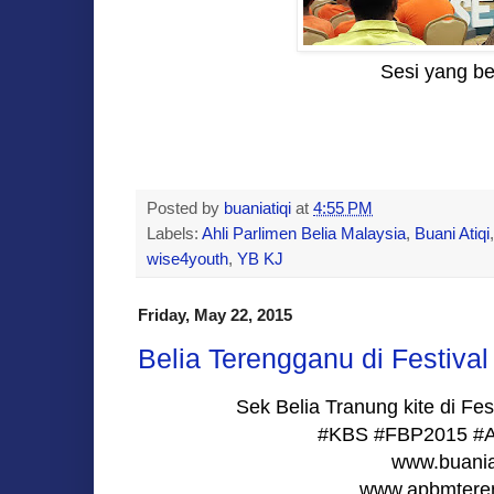
Sesi yang be
Posted by
buaniatiqi
at
4:55 PM
Labels:
Ahli Parlimen Belia Malaysia
,
Buani Atiqi
wise4youth
,
YB KJ
Friday, May 22, 2015
Belia Terengganu di Festival
Sek Belia Tranung kite di Fes
#KBS #FBP2015 #A
www.buania
www.apbmtere