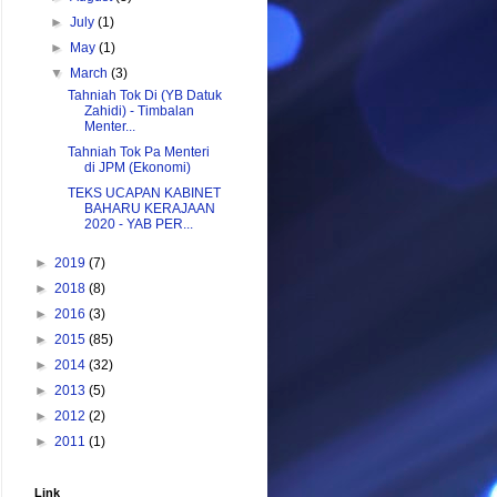
►
July
(1)
►
May
(1)
▼
March
(3)
Tahniah Tok Di (YB Datuk
Zahidi) - Timbalan
Menter...
Tahniah Tok Pa Menteri
di JPM (Ekonomi)
TEKS UCAPAN KABINET
BAHARU KERAJAAN
2020 - YAB PER...
►
2019
(7)
►
2018
(8)
►
2016
(3)
►
2015
(85)
►
2014
(32)
►
2013
(5)
►
2012
(2)
►
2011
(1)
Link