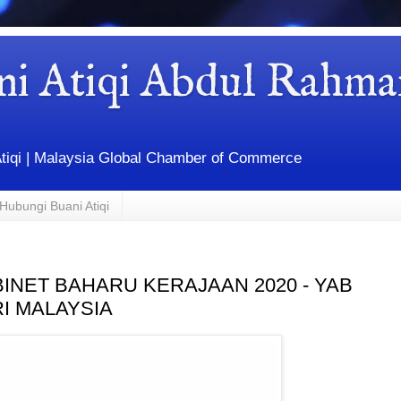
ni Atiqi Abdul Rahma
Atiqi | Malaysia Global Chamber of Commerce
Hubungi Buani Atiqi
INET BAHARU KERAJAAN 2020 - YAB
I MALAYSIA