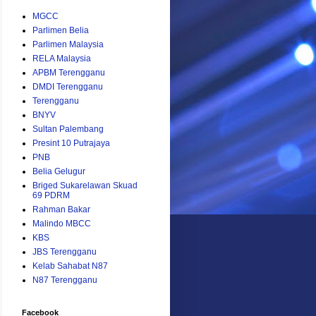
MGCC
Parlimen Belia
Parlimen Malaysia
RELA Malaysia
APBM Terengganu
DMDI Terengganu
Terengganu
BNYV
Sultan Palembang
Presint 10 Putrajaya
PNB
Belia Gelugur
Briged Sukarelawan Skuad
69 PDRM
Rahman Bakar
Malindo MBCC
KBS
JBS Terengganu
Kelab Sahabat N87
N87 Terengganu
Facebook