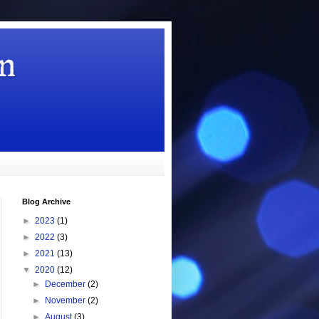
n
Blog Archive
►
2023
(1)
►
2022
(3)
►
2021
(13)
▼
2020
(12)
►
December
(2)
►
November
(2)
►
August
(3)