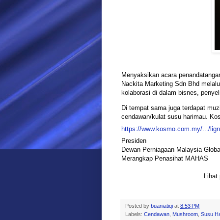
Menyaksikan acara penandatangana
Nackita Marketing Sdn Bhd melalui
kolaborasi di dalam bisnes, peny
Di tempat sama juga terdapat mu
cendawan/kulat susu harimau. Kos
https://www.kosmo.com.my/.../ligno
Presiden
Dewan Perniagaan Malaysia Global
Merangkap Penasihat MAHAS
Lihat
Posted by
buaniatiqi
at
8:53 PM
Labels:
Cendawan
,
Mushroom
,
Susu H