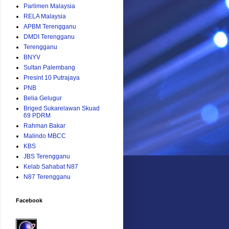
Parlimen Malaysia
RELA Malaysia
APBM Terengganu
DMDI Terengganu
Terengganu
BNYV
Sultan Palembang
Presint 10 Putrajaya
PNB
Belia Gelugur
Briged Sukarelawan Skuad
69 PDRM
Rahman Bakar
Malindo MBCC
KBS
JBS Terengganu
Kelab Sahabat N87
N87 Terengganu
Facebook