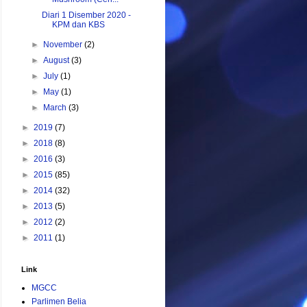
Diari 1 Disember 2020 -
KPM dan KBS
►
November
(2)
►
August
(3)
►
July
(1)
►
May
(1)
►
March
(3)
►
2019
(7)
►
2018
(8)
►
2016
(3)
►
2015
(85)
►
2014
(32)
►
2013
(5)
►
2012
(2)
►
2011
(1)
Link
MGCC
Parlimen Belia