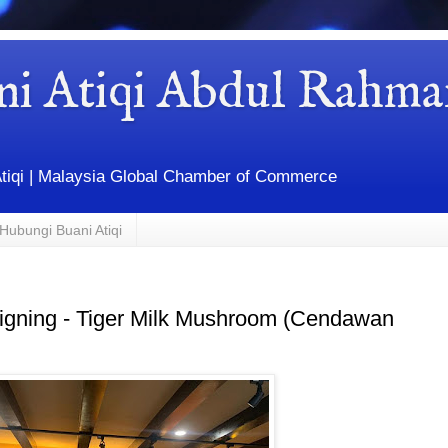
ni Atiqi Abdul Rahma
Atiqi | Malaysia Global Chamber of Commerce
Hubungi Buani Atiqi
gning - Tiger Milk Mushroom (Cendawan