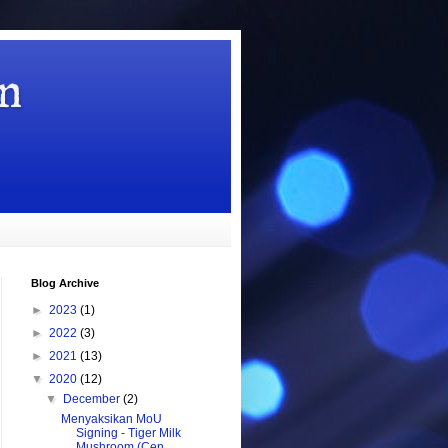
n
Blog Archive
►
2023
(1)
►
2022
(3)
►
2021
(13)
▼
2020
(12)
▼
December
(2)
Menyaksikan MoU
Signing - Tiger Milk
Mushroom (Cen...