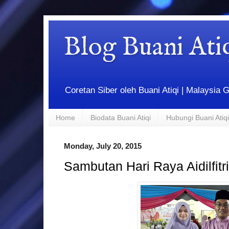
Blog Buani At
Coretan Siber oleh Buani Atiqi | Malaysi
Home
Biodata Buani Atiqi
Hubungi Buani Atiqi
Monday, July 20, 2015
Sambutan Hari Raya Aidilfit