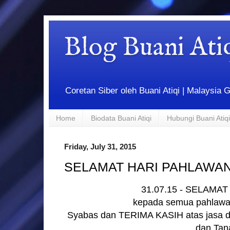
Blog Buani At
Coretan Siber oleh Buani Atiqi | Malaysi
Home
Biodata Buani Atiqi
Hubungi Buani Atiqi
Friday, July 31, 2015
SELAMAT HARI PAHLAWAN
31.07.15 - SELAMA
kepada semua pahlawa
Syabas dan TERIMA KASIH atas jasa 
dan Tana