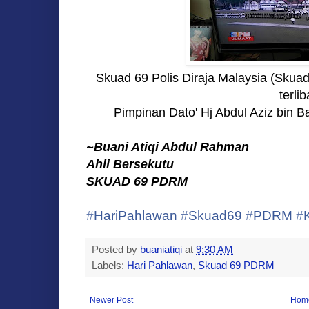
Skuad 69 Polis Diraja Malaysia (Skuad 
terlib
Pimpinan Dato' Hj Abdul Aziz bin 
~Buani Atiqi Abdul Rahman
Ahli Bersekutu
SKUAD 69 PDRM
‪#‎
HariPahlawan‬
‪#‎
Skuad69‬
‪#‎
PDRM‬
‪#‎
Posted by
buaniatiqi
at
9:30 AM
Labels:
Hari Pahlawan
,
Skuad 69 PDRM
Newer Post
Hom